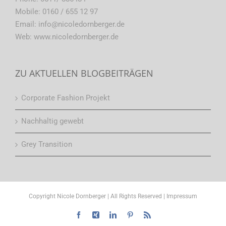
Mobile:
0160 / 655 12 97
Email:
info@nicoledornberger.de
Web:
www.nicoledornberger.de
ZU AKTUELLEN BLOGBEITRÄGEN
Corporate Fashion Projekt
Nachhaltig gewebt
Grey Transition
Copyright Nicole Dornberger | All Rights Reserved |
Impressum
Facebook
Xing
LinkedIn
Pinterest
Rss