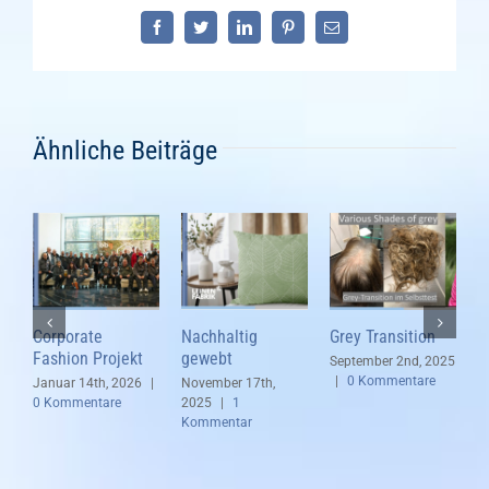
Facebook
Twitter
LinkedIn
Pinterest
E-
Mail
Ähnliche Beiträge
Corporate
Nachhaltig
Grey Transition
S
Fashion Projekt
gewebt
September 2nd, 2025
A
|
0 Kommentare
K
Januar 14th, 2026
|
November 17th,
0 Kommentare
2025
|
1
Kommentar