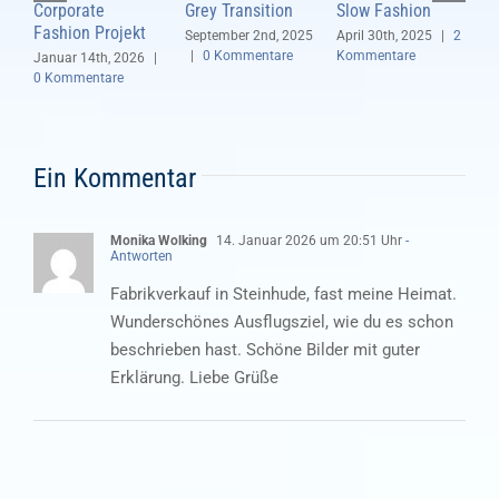
Corporate
Grey Transition
Slow Fashion
N
Fashion Projekt
M
September 2nd, 2025
April 30th, 2025
|
2
|
0 Kommentare
Kommentare
Januar 14th, 2026
|
M
0 Kommentare
K
Ein Kommentar
Monika Wolking
14. Januar 2026 um 20:51 Uhr
-
Antworten
Fabrikverkauf in Steinhude, fast meine Heimat.
Wunderschönes Ausflugsziel, wie du es schon
beschrieben hast. Schöne Bilder mit guter
Erklärung. Liebe Grüße