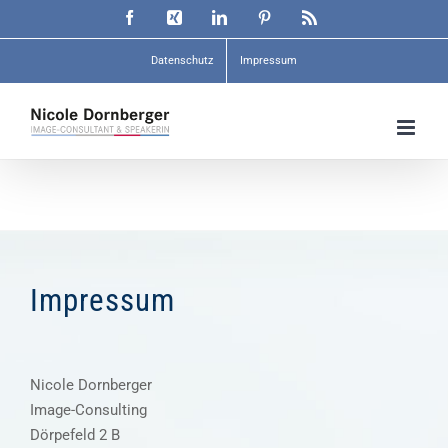
Zum
Facebook
Xing
LinkedIn
Pinterest
Rss
Inhalt
springen
Datenschutz
Impressum
Impressum
Nicole Dornberger
Image-Consulting
Dörpefeld 2 B